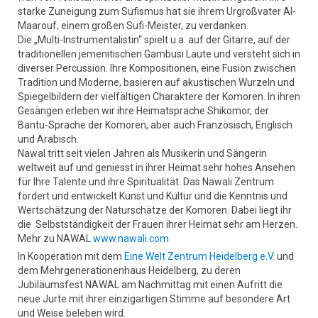
starke Zuneigung zum Sufismus hat sie ihrem Urgroßvater Al-
Maarouf, einem großen Sufi-Meister, zu verdanken.
Die „Multi-Instrumentalistin“ spielt u.a. auf der Gitarre, auf der
traditionellen jemenitischen Gambusi Laute und versteht sich in
diverser Percussion. Ihre Kompositionen, eine Fusion zwischen
Tradition und Moderne, basieren auf akustischen Wurzeln und
Spiegelbildern der vielfältigen Charaktere der Komoren. In ihren
Gesängen erleben wir ihre Heimatsprache Shikomor, der
Bantu-Sprache der Komoren, aber auch Französisch, Englisch
und Arabisch.
Nawal tritt seit vielen Jahren als Musikerin und Sängerin
weltweit auf und geniesst in ihrer Heimat sehr hohes Ansehen
für Ihre Talente und ihre Spiritualität. Das Nawali Zentrum
fördert und entwickelt Kunst und Kultur und die Kenntnis und
Wertschätzung der Naturschätze der Komoren. Dabei liegt ihr
die Selbstständigkeit der Frauen ihrer Heimat sehr am Herzen.
Mehr zu NAWAL
www.nawali.com
In Kooperation mit dem
Eine Welt Zentrum Heidelberg e.V.
und
dem Mehrgenerationenhaus Heidelberg, zu deren
Jubiläumsfest NAWAL am Nachmittag mit einen Aufritt die
neue Jurte mit ihrer einzigartigen Stimme auf besondere Art
und Weise beleben wird.