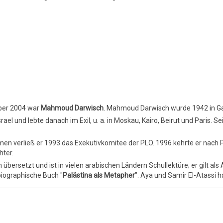
ber 2004 war
Mahmoud Darwisch
. Mahmoud Darwisch wurde 1942 in Ga
ael und lebte danach im Exil, u. a. in Moskau, Kairo, Beirut und Paris. Sei
 verließ er 1993 das Exekutivkomitee der PLO. 1996 kehrte er nach Pal
hter.
übersetzt und ist in vielen arabischen Ländern Schullektüre; er gilt als
iographische Buch "
Palästina als Metapher
". Aya und Samir El-Atassi