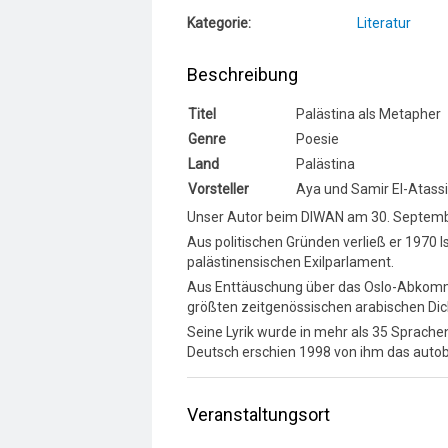
Kategorie:
Literatur
Beschreibung
Titel
Palästina als Metapher
Genre
Poesie
Land
Palästina
Vorsteller
Aya und Samir El-Atassi
Unser Autor beim DIWAN am 30. Septem
Aus politischen Gründen verließ er 1970 Isr
palästinensischen Exilparlament.
Aus Enttäuschung über das Oslo-Abkommen
größten zeitgenössischen arabischen Dic
Seine Lyrik wurde in mehr als 35 Sprachen 
Deutsch erschien 1998 von ihm das autob
Veranstaltungsort