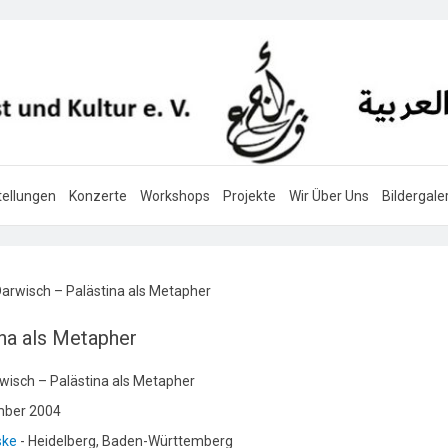
ellungen
Konzerte
Workshops
Projekte
Wir Über Uns
Bildergale
rwisch – Palästina als Metapher
na als Metapher
sch – Palästina als Metapher
mber 2004
ske
- Heidelberg, Baden-Württemberg