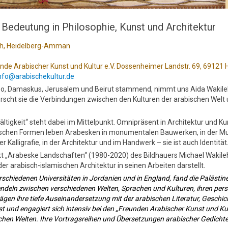
 Bedeutung in Philosophie, Kunst und Architektur
leh, Heidelberg-Amman
nde Arabischer Kunst und Kultur e.V. Dossenheimer Landstr. 69, 69121 
nfo@arabischekultur.de
po, Damaskus, Jerusalem und Beirut stammend, nimmt uns Aida Wakile
orscht sie die Verbindungen zwischen den Kulturen der arabischen Wel
fältigkeit“ steht dabei im Mittelpunkt. Omnipräsent in Architektur und Kun
ischen Formen leben Arabesken in monumentalen Bauwerken, in der Musik
r Kalligrafie, in der Architektur und im Handwerk – sie ist auch Identität
jekt „Arabeske Landschaften“ (1980-2020) des Bildhauers Michael Wakileh
r arabisch-islamischen Architektur in seinen Arbeiten darstellt.
rschiedenen Universitäten in Jordanien und in England, fand die Palästin
ndeln zwischen verschiedenen Welten, Sprachen und Kulturen, ihren persö
n ihre tiefe Auseinandersetzung mit der arabischen Literatur, Geschicht
 und engagiert sich intensiv bei den „Freunden Arabischer Kunst und Kultu
schen Welten. Ihre Vortragsreihen und Übersetzungen arabischer Gedicht