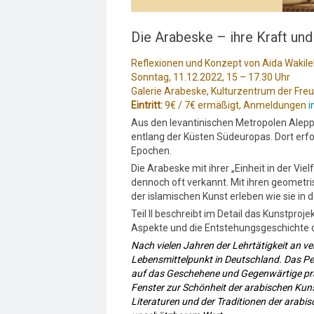
Die Arabeske – ihre Kraft und
Reflexionen und Konzept von Aida Waki
Sonntag, 11.12.2022, 15 – 17.30 Uhr
Galerie Arabeske, Kulturzentrum der Freu
Eintritt:
9€ / 7€ ermäßigt, Anmeldungen
i
Aus den levantinischen Metropolen Alep
entlang der Küsten Südeuropas. Dort erf
Epochen.
Die Arabeske mit ihrer „Einheit in der Viel
dennoch oft verkannt. Mit ihren geometr
der islamischen Kunst erleben wie sie in de
Teil II beschreibt im Detail das Kunstpro
Aspekte und die Entstehungsgeschichte de
Nach vielen Jahren der Lehrtätigkeit an ve
Lebensmittelpunkt in Deutschland. Das Pe
auf das Geschehene und Gegenwärtige präge
Fenster zur Schönheit der arabischen Kunst
Literaturen und der Traditionen der arabi