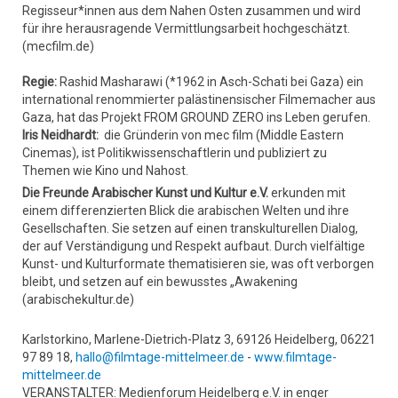
Regisseur*innen aus dem Nahen Osten zusammen und wird
für ihre herausragende Vermittlungsarbeit hochgeschätzt.
(mecfilm.de)
Regie:
Rashid Masharawi (*1962 in Asch-Schati bei Gaza) ein
international renommierter palästinensischer Filmemacher aus
Gaza, hat das Projekt FROM GROUND ZERO ins Leben gerufen.
Iris Neidhardt:
die Gründerin von mec film (Middle Eastern
Cinemas), ist Politikwissenschaftlerin und publiziert zu
Themen wie Kino und Nahost.
Die Freunde Arabischer Kunst und Kultur e.V.
erkunden mit
einem differenzierten Blick die arabischen Welten und ihre
Gesellschaften. Sie setzen auf einen transkulturellen Dialog,
der auf Verständigung und Respekt aufbaut. Durch vielfältige
Kunst- und Kulturformate thematisieren sie, was oft verborgen
bleibt, und setzen auf ein bewusstes „Awakening
(arabischekultur.de)
Karlstorkino, Marlene-Dietrich-Platz 3, 69126 Heidelberg, 06221
97 89 18,
hallo@filmtage-mittelmeer.de
-
www.filmtage-
mittelmeer.de
VERANSTALTER: Medienforum Heidelberg e.V. in enger