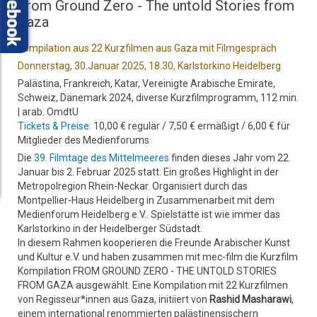
From Ground Zero - The untold Stories from
Gaza
Kompilation aus 22 Kurzfilmen aus Gaza mit Filmgespräch
Donnerstag, 30.Januar 2025, 18.30, Karlstorkino Heidelberg
Palästina, Frankreich, Katar, Vereinigte Arabische Emirate,
Schweiz, Dänemark 2024, diverse Kurzfilmprogramm, 112 min.
| arab. OmdtU
Tickets & Preise:
10,00 € regulär / 7,50 € ermäßigt / 6,00 € für
Mitglieder des Medienforums
Die
39. Filmtage des Mittelmeeres
finden dieses Jahr vom 22.
Januar bis 2. Februar 2025 statt. Ein großes Highlight in der
Metropolregion Rhein-Neckar. Organisiert durch das
Montpellier-Haus Heidelberg in Zusammenarbeit mit dem
Medienforum Heidelberg e.V.. Spielstätte ist wie immer das
Karlstorkino in der Heidelberger Südstadt.
In diesem Rahmen kooperieren die Freunde Arabischer Kunst
und Kultur e.V. und haben zusammen mit mec-film die Kurzfilm
Kompilation FROM GROUND ZERO - THE UNTOLD STORIES
FROM GAZA ausgewählt. Eine Kompilation mit 22 Kurzfilmen
von Regisseur*innen aus Gaza, initiiert von
Rashid Masharawi
,
einem international renommierten palästinensischern