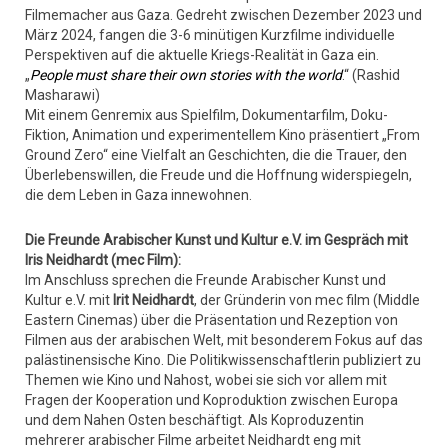
Filmemacher aus Gaza. Gedreht zwischen Dezember 2023 und
März 2024, fangen die 3-6 minütigen Kurzfilme individuelle
Perspektiven auf die aktuelle Kriegs-Realität in Gaza ein.
„
People must share their own stories with the world
.“ (Rashid
Masharawi)
Mit einem Genremix aus Spielfilm, Dokumentarfilm, Doku-
Fiktion, Animation und experimentellem Kino präsentiert „From
Ground Zero“ eine Vielfalt an Geschichten, die die Trauer, den
Überlebenswillen, die Freude und die Hoffnung widerspiegeln,
die dem Leben in Gaza innewohnen.
Die Freunde Arabischer Kunst und Kultur e.V. im Gespräch mit
Iris Neidhardt (mec Film):
Im Anschluss sprechen die Freunde Arabischer Kunst und
Kultur e.V. mit
Irit Neidhardt
, der Gründerin von mec film (Middle
Eastern Cinemas) über die Präsentation und Rezeption von
Filmen aus der arabischen Welt, mit besonderem Fokus auf das
palästinensische Kino. Die Politikwissenschaftlerin publiziert zu
Themen wie Kino und Nahost, wobei sie sich vor allem mit
Fragen der Kooperation und Koproduktion zwischen Europa
und dem Nahen Osten beschäftigt. Als Koproduzentin
mehrerer arabischer Filme arbeitet Neidhardt eng mit